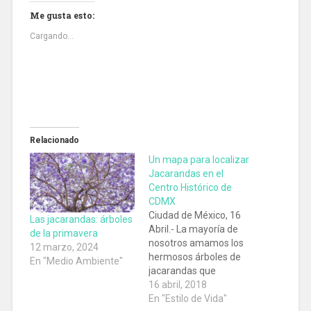
Me gusta esto:
Cargando...
Relacionado
Un mapa para localizar
Jacarandas en el
Centro Histórico de
CDMX
Ciudad de México, 16
Las jacarandas: árboles
Abril.- La mayoría de
de la primavera
nosotros amamos los
12 marzo, 2024
hermosos árboles de
En "Medio Ambiente"
jacarandas que
adornan nuestra ciudad
16 abril, 2018
en esta temporada, y el
En "Estilo de Vida"