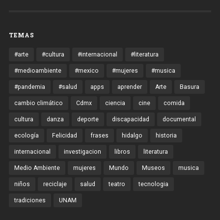
TEMAS
#arte
#cultura
#internacional
#literatura
#medioambiente
#mexico
#mujeres
#musica
#pandemia
#salud
apps
aprender
Arte
Basura
cambio climático
Cdmx
ciencia
cine
comida
cultura
danza
deporte
discapacidad
documental
ecología
Felicidad
frases
hidalgo
historia
internacional
investigacion
libros
literatura
Medio Ambiente
mujeres
Mundo
Museos
musica
niños
reciclaje
salud
teatro
tecnologia
tradiciones
UNAM