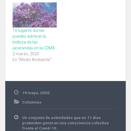
director del Centro de
Estudios
Latinoamericanos de la
Universidad de
Stanford, Alberto Díaz
Cayeros no es la
10 lugares donde
excepción por lo que
puedes admirar la
comenzó a armar un
belleza de las
mapa…
jacarandas en la CDMX
2 marzo, 2020
En "Medio Ambiente"
19 mayo, 2020
Columnas
Navegación
Un conjunto de actividades que en 11 días
de
pretenden generan una consciencia colectiva
entradas
frente al Covid-19.