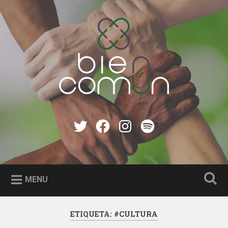
Skip
to
Search
content
Bien Común
Twitter
Facebook
instagram
Spotify
MENU
ETIQUETA:
#CULTURA