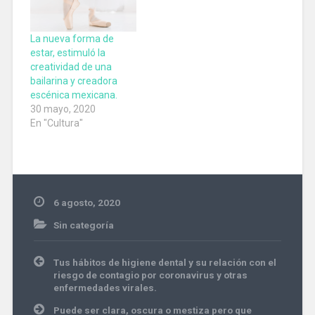
La nueva forma de
estar, estimuló la
creatividad de una
bailarina y creadora
escénica mexicana.
30 mayo, 2020
En "Cultura"
6 agosto, 2020
Sin categoría
Navegación
Tus hábitos de higiene dental y su relación con el
de
riesgo de contagio por coronavirus y otras
entradas
enfermedades virales.
Puede ser clara, oscura o mestiza pero que