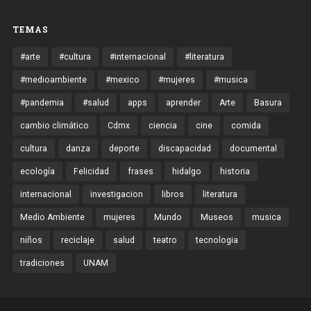
TEMAS
#arte
#cultura
#internacional
#literatura
#medioambiente
#mexico
#mujeres
#musica
#pandemia
#salud
apps
aprender
Arte
Basura
cambio climático
Cdmx
ciencia
cine
comida
cultura
danza
deporte
discapacidad
documental
ecología
Felicidad
frases
hidalgo
historia
internacional
investigacion
libros
literatura
Medio Ambiente
mujeres
Mundo
Museos
musica
niños
reciclaje
salud
teatro
tecnologia
tradiciones
UNAM