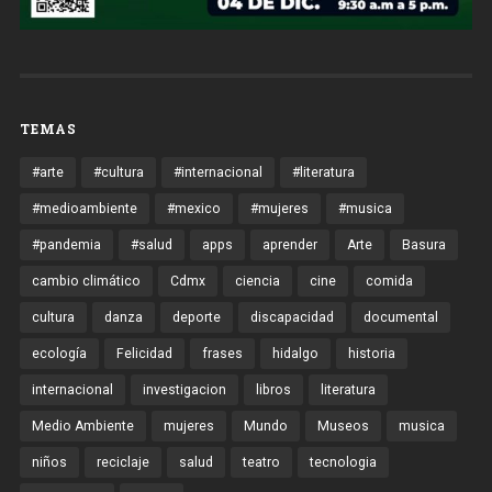
TEMAS
#arte
#cultura
#internacional
#literatura
#medioambiente
#mexico
#mujeres
#musica
#pandemia
#salud
apps
aprender
Arte
Basura
cambio climático
Cdmx
ciencia
cine
comida
cultura
danza
deporte
discapacidad
documental
ecología
Felicidad
frases
hidalgo
historia
internacional
investigacion
libros
literatura
Medio Ambiente
mujeres
Mundo
Museos
musica
niños
reciclaje
salud
teatro
tecnologia