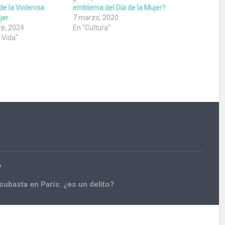
de la Violencia
emblema del Día de la Mujer?
jer
7 marzo, 2020
e, 2024
En "Cultura"
e Vida"
?
ubasta en París: ¿es un delito?