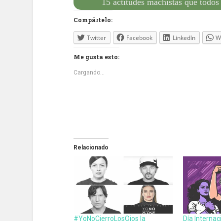
15 actitudes machistas que todos
Compártelo:
Twitter
Facebook
LinkedIn
W
Me gusta esto:
Cargando...
Relacionado
#YoNoCierroLosOjos la
Día Internac