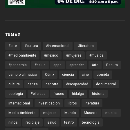
TEMAS
#arte
#cultura
#internacional
#literatura
#medioambiente
#mexico
#mujeres
#musica
#pandemia
#salud
apps
aprender
Arte
Basura
cambio climático
Cdmx
ciencia
cine
comida
cultura
danza
deporte
discapacidad
documental
ecología
Felicidad
frases
hidalgo
historia
internacional
investigacion
libros
literatura
Medio Ambiente
mujeres
Mundo
Museos
musica
niños
reciclaje
salud
teatro
tecnologia