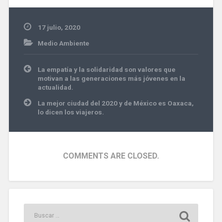
17 julio, 2020
Medio Ambiente
Navegación
La empatía y la solidaridad son valores que
de
motivan a las generaciones más jóvenes en la
entradas
actualidad.
La mejor ciudad del 2020 y de México es Oaxaca,
lo dicen los viajeros.
COMMENTS ARE CLOSED.