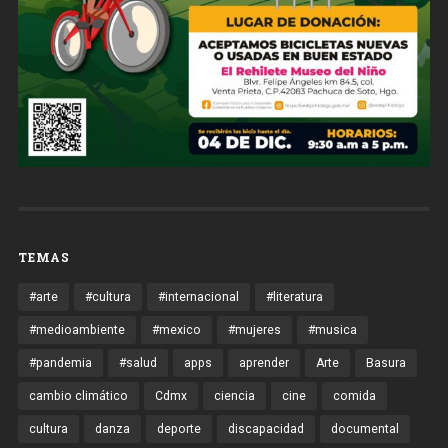
TEMAS
#arte
#cultura
#internacional
#literatura
#medioambiente
#mexico
#mujeres
#musica
#pandemia
#salud
apps
aprender
Arte
Basura
cambio climático
Cdmx
ciencia
cine
comida
cultura
danza
deporte
discapacidad
documental