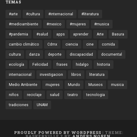
TEMAS
#arte
#cultura
#internacional
#literatura
#medioambiente
#mexico
#mujeres
#musica
#pandemia
#salud
apps
aprender
Arte
Basura
cambio climático
Cdmx
ciencia
cine
comida
cultura
danza
deporte
discapacidad
documental
ecología
Felicidad
frases
hidalgo
historia
internacional
investigacion
libros
literatura
Medio Ambiente
mujeres
Mundo
Museos
musica
niños
reciclaje
salud
teatro
tecnologia
tradiciones
UNAM
PROUDLY POWERED BY WORDPRESS
|
THEME:
BASKERVILLE 2 BY
ANDERS NOREN
.