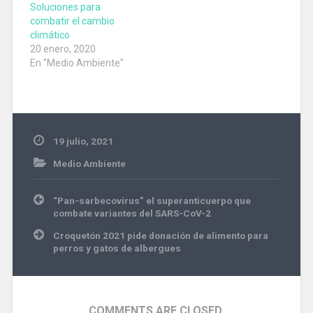
Soluciones para
combatir el cambio
climático
20 enero, 2020
En "Medio Ambiente"
19 julio, 2021
Medio Ambiente
#energiasolar
Navegación
“Pan-sarbecovirus” el superanticuerpo que
de
combate variantes del SARS-CoV-2
entradas
Croquetón 2021 pide donación de alimento para
perros y gatos de albergues
COMMENTS ARE CLOSED.