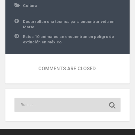
Cultura
libros
Navegación
Desarrollan una técnica para encontrar vida en
de
Marte
entradas
Estos 10 animales se encuentran en peligro de
extinción en México
COMMENTS ARE CLOSED.