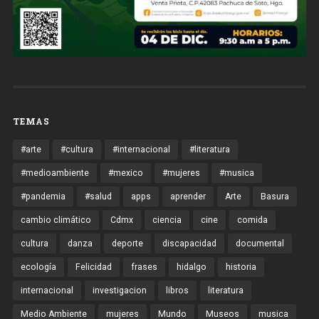
TEMAS
#arte
#cultura
#internacional
#literatura
#medioambiente
#mexico
#mujeres
#musica
#pandemia
#salud
apps
aprender
Arte
Basura
cambio climático
Cdmx
ciencia
cine
comida
cultura
danza
deporte
discapacidad
documental
ecología
Felicidad
frases
hidalgo
historia
internacional
investigacion
libros
literatura
Medio Ambiente
mujeres
Mundo
Museos
musica