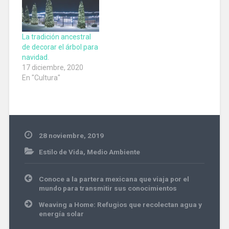
La tradición ancestral
de decorar el árbol para
navidad.
17 diciembre, 2020
En "Cultura"
28 noviembre, 2019
Estilo de Vida
,
Medio Ambiente
navidad
Navegación
Conoce a la partera mexicana que viaja por el
de
mundo para transmitir sus conocimientos
entradas
Weaving a Home: Refugios que recolectan agua y
energía solar