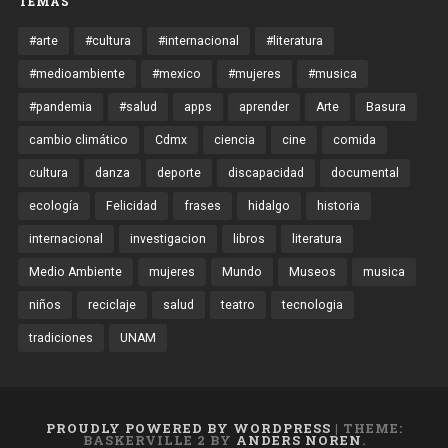
TEMAS
#arte
#cultura
#internacional
#literatura
#medioambiente
#mexico
#mujeres
#musica
#pandemia
#salud
apps
aprender
Arte
Basura
cambio climático
Cdmx
ciencia
cine
comida
cultura
danza
deporte
discapacidad
documental
ecología
Felicidad
frases
hidalgo
historia
internacional
investigacion
libros
literatura
Medio Ambiente
mujeres
Mundo
Museos
musica
niños
reciclaje
salud
teatro
tecnologia
tradiciones
UNAM
PROUDLY POWERED BY WORDPRESS
|
THEME:
BASKERVILLE 2 BY
ANDERS NOREN
.