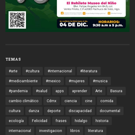
TEMAS
#arte
#cultura
#internacional
#literatura
#medioambiente
#mexico
#mujeres
#musica
#pandemia
#salud
apps
aprender
Arte
Basura
cambio climático
Cdmx
ciencia
cine
comida
cultura
danza
deporte
discapacidad
documental
ecología
Felicidad
frases
hidalgo
historia
internacional
investigacion
libros
literatura