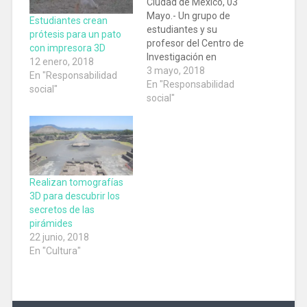
Ciudad de México, 03
Mayo.- Un grupo de
Estudiantes crean
estudiantes y su
prótesis para un pato
profesor del Centro de
con impresora 3D
Investigación en
12 enero, 2018
Materiales Avanzados
3 mayo, 2018
En "Responsabilidad
de Chihuahua diseñó y
En "Responsabilidad
social"
construyó un prototipo
social"
de prótesis sensitiva
para brazo.
Inicialmente el brazo
fue diseñado para las
personas que habían
tenido alguna lesión o
Realizan tomografías
amputación de la
3D para descubrir los
mano, ya…
secretos de las
pirámides
22 junio, 2018
En "Cultura"