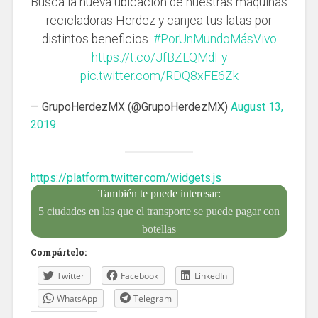
Busca la nueva ubicación de nuestras máquinas
recicladoras Herdez y canjea tus latas por
distintos beneficios.
#PorUnMundoMásVivo
https://t.co/JfBZLQMdFy
pic.twitter.com/RDQ8xFE6Zk
— GrupoHerdezMX (@GrupoHerdezMX)
August 13,
2019
https://platform.twitter.com/widgets.js
También te puede interesar:
5 ciudades en las que el transporte se puede pagar con
botellas
Compártelo:
Twitter
Facebook
LinkedIn
WhatsApp
Telegram