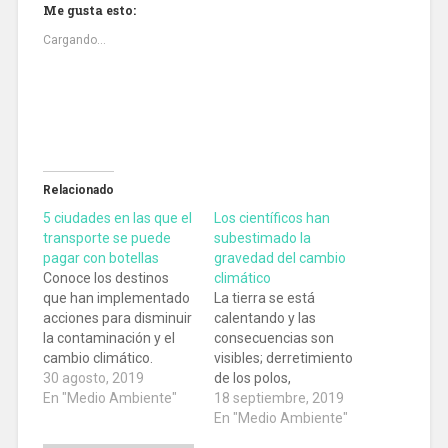
Me gusta esto:
Cargando...
Relacionado
5 ciudades en las que el
Los científicos han
transporte se puede
subestimado la
pagar con botellas
gravedad del cambio
Conoce los destinos
climático
que han implementado
La tierra se está
acciones para disminuir
calentando y las
la contaminación y el
consecuencias son
cambio climático.
visibles; derretimiento
30 agosto, 2019
de los polos,
En "Medio Ambiente"
temperaturas
18 septiembre, 2019
extremas y desastres
En "Medio Ambiente"
naturales. Las