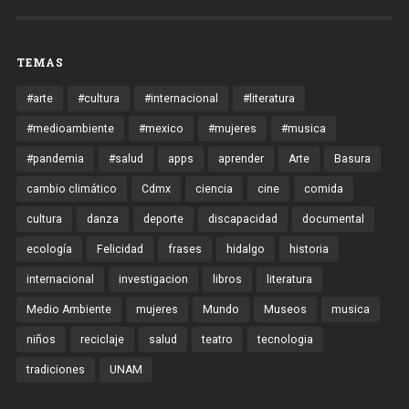
TEMAS
#arte
#cultura
#internacional
#literatura
#medioambiente
#mexico
#mujeres
#musica
#pandemia
#salud
apps
aprender
Arte
Basura
cambio climático
Cdmx
ciencia
cine
comida
cultura
danza
deporte
discapacidad
documental
ecología
Felicidad
frases
hidalgo
historia
internacional
investigacion
libros
literatura
Medio Ambiente
mujeres
Mundo
Museos
musica
niños
reciclaje
salud
teatro
tecnologia
tradiciones
UNAM