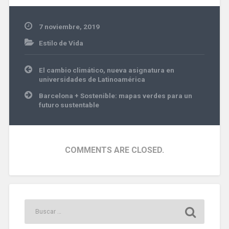
7 noviembre, 2019
Estilo de Vida
limpieza
Navegación
El cambio climático, nueva asignatura en
de
universidades de Latinoamérica
entradas
Barcelona + Sostenible: mapas verdes para un
futuro sustentable
COMMENTS ARE CLOSED.