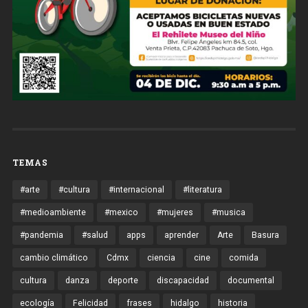
TEMAS
#arte
#cultura
#internacional
#literatura
#medioambiente
#mexico
#mujeres
#musica
#pandemia
#salud
apps
aprender
Arte
Basura
cambio climático
Cdmx
ciencia
cine
comida
cultura
danza
deporte
discapacidad
documental
ecología
Felicidad
frases
hidalgo
historia