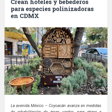
Crean hoteles y bebederos
para especies polinizadoras
en CDMX
La avenida México – Coyoacán avanza en medidas
de rehabilitación de áreas verdes, para atraer a