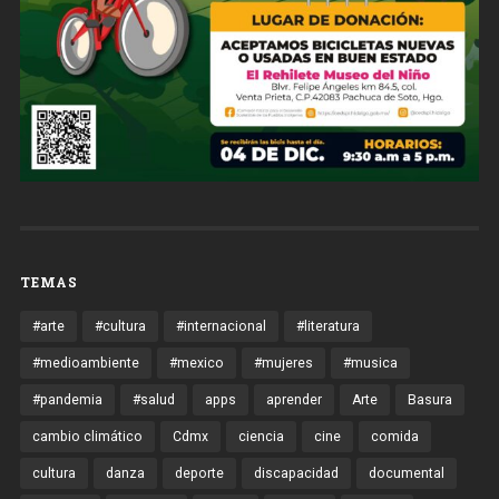
TEMAS
#arte
#cultura
#internacional
#literatura
#medioambiente
#mexico
#mujeres
#musica
#pandemia
#salud
apps
aprender
Arte
Basura
cambio climático
Cdmx
ciencia
cine
comida
cultura
danza
deporte
discapacidad
documental