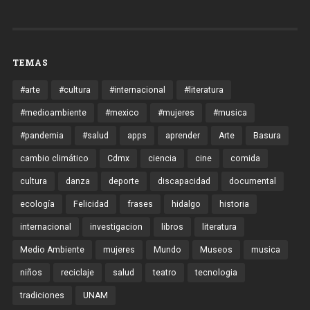
TEMAS
#arte
#cultura
#internacional
#literatura
#medioambiente
#mexico
#mujeres
#musica
#pandemia
#salud
apps
aprender
Arte
Basura
cambio climático
Cdmx
ciencia
cine
comida
cultura
danza
deporte
discapacidad
documental
ecología
Felicidad
frases
hidalgo
historia
internacional
investigacion
libros
literatura
Medio Ambiente
mujeres
Mundo
Museos
musica
niños
reciclaje
salud
teatro
tecnologia
tradiciones
UNAM