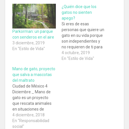
¿Quién dice que los
gatos no sienten
apego?
Si eres de esas
personas que quiere un
Parkorman: un parque
gato en su vida porque
con senderos en el aire
son independientes y
3 diciembre, 2019
no requieren de ti para
En "Estilo de Vida"
sentirse bien, te
4 octubre, 2019
equivocas en esto, pues
En "Estilo de Vida"
un estudio revela que
Mano de gato, proyecto
estos peludos amigos sí
que salva a mascotas
sienten apego con sus
del maltrato
dueños.
Ciudad de México 4
Diciembre._ Mano de
gato es un proyecto
que rescata animales
en situaciones de
violencia, de crueldad y
4 diciembre, 2018
de calle. Existe hace
En "Responsabilidad
seis años gracias a
social"