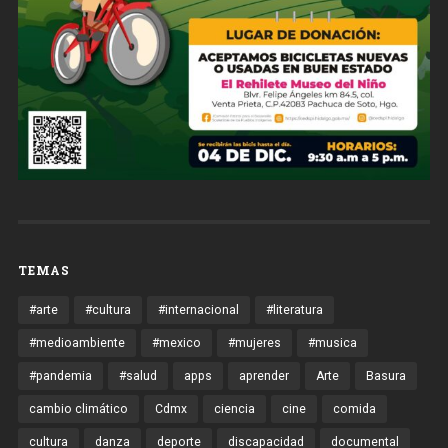
TEMAS
#arte
#cultura
#internacional
#literatura
#medioambiente
#mexico
#mujeres
#musica
#pandemia
#salud
apps
aprender
Arte
Basura
cambio climático
Cdmx
ciencia
cine
comida
cultura
danza
deporte
discapacidad
documental