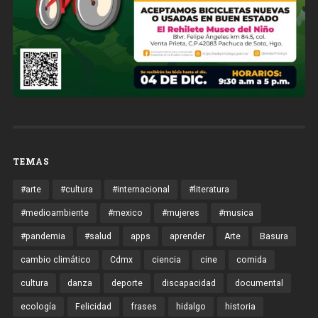
TEMAS
#arte
#cultura
#internacional
#literatura
#medioambiente
#mexico
#mujeres
#musica
#pandemia
#salud
apps
aprender
Arte
Basura
cambio climático
Cdmx
ciencia
cine
comida
cultura
danza
deporte
discapacidad
documental
ecología
Felicidad
frases
hidalgo
historia