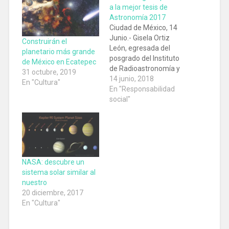
a la mejor tesis de
Astronomía 2017
Ciudad de México, 14
Junio.- Gisela Ortiz
Construirán el
León, egresada del
planetario más grande
posgrado del Instituto
de México en Ecatepec
de Radioastronomía y
31 octubre, 2019
Astrofísica (IRyA),
14 junio, 2018
En "Cultura"
campus Morelia de la
En "Responsabilidad
Universidad Nacional
social"
Autónoma de
México (UNAM), recibirá
un premio por la mejor
tesis de doctorado del
2017 en el área de
Astronomía
NASA: descubre un
fundamental que
sistema solar similar al
otorga la Unión
nuestro
Astronómica
20 diciembre, 2017
Internacional en…
En "Cultura"