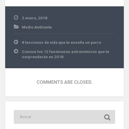
2 enero, 2018
Medio Ambiente
Navegación
8 lecciones de vida que te enseña un perro
de
entradas
Conoce los 12 fenómenos astronómicos que te
sorprenderán en 2018
COMMENTS ARE CLOSED.