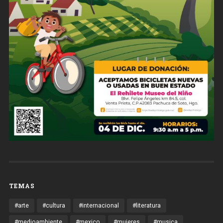
TEMAS
#arte
#cultura
#internacional
#literatura
#medioambiente
#mexico
#mujeres
#musica