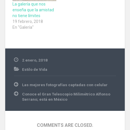
La galería que nos
enseña que la amistad
no tiene límites
19 febrero, 2018
En "Galería"
2 enero, 2018
Estilo de Vida
Navegación
Las mejores fotografías captadas con celular
de
entradas
Conoce el Gran Telescopio Milimétrico Alfonso
Serrano; está en México
COMMENTS ARE CLOSED.