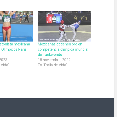
ratonista mexicana
Mexicanas obtienen oro en
 Olímpicos París
competencia olímpica mundial
de Taekwondo
 2023
18 noviembre, 2022
e Vida"
En "Estilo de Vida"