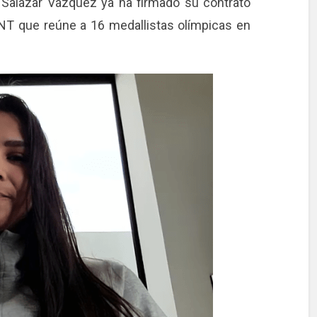
i Salazar Vázquez ya ha firmado su contrato
WNT que reúne a 16 medallistas olímpicas en