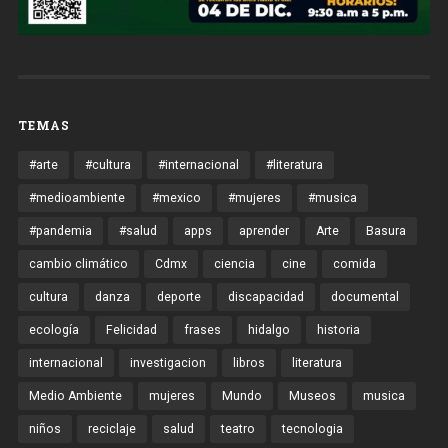
TEMAS
#arte
#cultura
#internacional
#literatura
#medioambiente
#mexico
#mujeres
#musica
#pandemia
#salud
apps
aprender
Arte
Basura
cambio climático
Cdmx
ciencia
cine
comida
cultura
danza
deporte
discapacidad
documental
ecología
Felicidad
frases
hidalgo
historia
internacional
investigacion
libros
literatura
Medio Ambiente
mujeres
Mundo
Museos
musica
niños
reciclaje
salud
teatro
tecnologia