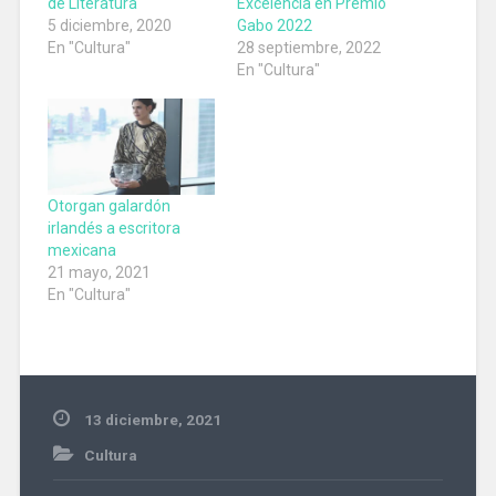
de Literatura
Excelencia en Premio
5 diciembre, 2020
Gabo 2022
En "Cultura"
28 septiembre, 2022
En "Cultura"
Otorgan galardón
irlandés a escritora
mexicana
21 mayo, 2021
En "Cultura"
13 diciembre, 2021
Cultura
#contemporanea
,