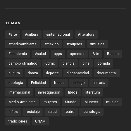
TEMAS
#arte
#cultura
#internacional
#literatura
#medioambiente
#mexico
#mujeres
#musica
#pandemia
#salud
apps
aprender
Arte
Basura
cambio climático
Cdmx
ciencia
cine
comida
cultura
danza
deporte
discapacidad
documental
ecología
Felicidad
frases
hidalgo
historia
internacional
investigacion
libros
literatura
Medio Ambiente
mujeres
Mundo
Museos
musica
niños
reciclaje
salud
teatro
tecnologia
tradiciones
UNAM