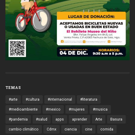
TEMAS
#arte
#cultura
#internacional
#literatura
#medioambiente
#mexico
#mujeres
#musica
#pandemia
#salud
apps
aprender
Arte
Basura
cambio climático
Cdmx
ciencia
cine
comida