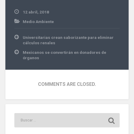
12 abril, 2018
Medio Ambiente
Navegación
Universitarias crean saborizante para eliminar
de
cálculos renales
entradas
Mexicanos se convertirán en donadores de
órganos
COMMENTS ARE CLOSED.