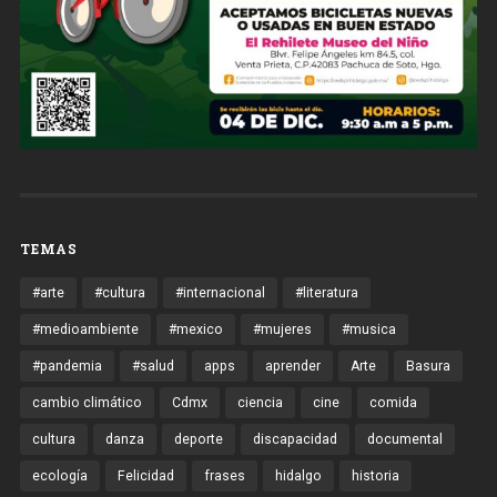
TEMAS
#arte
#cultura
#internacional
#literatura
#medioambiente
#mexico
#mujeres
#musica
#pandemia
#salud
apps
aprender
Arte
Basura
cambio climático
Cdmx
ciencia
cine
comida
cultura
danza
deporte
discapacidad
documental
ecología
Felicidad
frases
hidalgo
historia