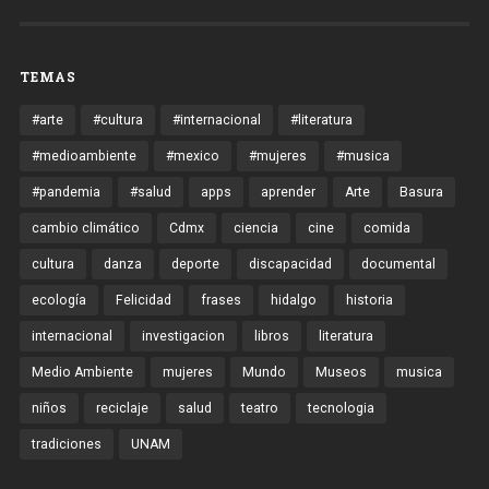
TEMAS
#arte
#cultura
#internacional
#literatura
#medioambiente
#mexico
#mujeres
#musica
#pandemia
#salud
apps
aprender
Arte
Basura
cambio climático
Cdmx
ciencia
cine
comida
cultura
danza
deporte
discapacidad
documental
ecología
Felicidad
frases
hidalgo
historia
internacional
investigacion
libros
literatura
Medio Ambiente
mujeres
Mundo
Museos
musica
niños
reciclaje
salud
teatro
tecnologia
tradiciones
UNAM