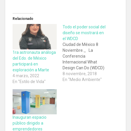
Relacionado
Todo el poder social del
diseño se mostrará en
el WDCD
Ciudad de México 8
Noviembre._ La
1ra astronauta análoga
Conferencia
del Edo. de México
Internacional What
participará en
Design Can Do (WDCD)
exploración a Marte
Mexico City, se llevará a
8 noviembre, 2018
4 marzo, 2022
cabo en la capital
En "Medio Ambiente"
En "Estilo de Vida"
mexicana del 4 al 6 de
marzo de 2019. Dicha
conferencia
internacional resaltará
el poder social que
tiene el diseño. WDCD
Inauguran espacio
es un movimiento
público dirigido a
internacional que se
emprendedores