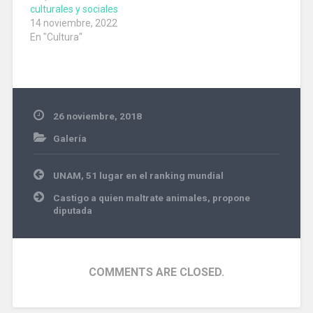
formó a…
culturales y sociales
14 noviembre, 2022
En "Cultura"
26 noviembre, 2018
Galería
Navegación
UNAM, 51 lugar en el ranking mundial
de
entradas
Castigo a quien maltrate animales, propone
diputada
COMMENTS ARE CLOSED.