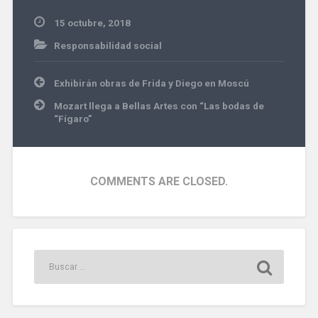
15 octubre, 2018
Responsabilidad social
Navegación
Exhibirán obras de Frida y Diego en Moscú
de
entradas
Mozart llega a Bellas Artes con “Las bodas de
“Fígaro”
COMMENTS ARE CLOSED.