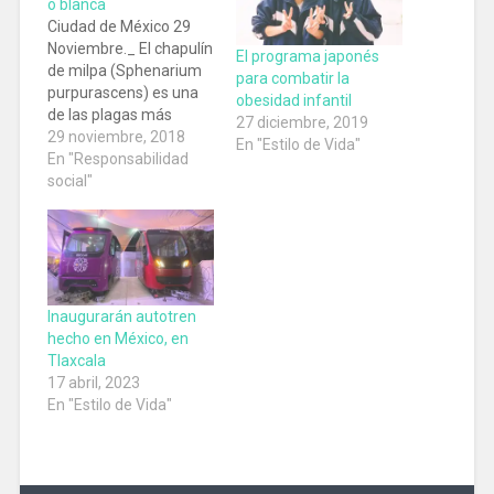
o blanca
Ciudad de México 29
Noviembre._ El chapulín
El programa japonés
de milpa (Sphenarium
para combatir la
purpurascens) es una
obesidad infantil
de las plagas más
27 diciembre, 2019
devastadoras en el
29 noviembre, 2018
En "Estilo de Vida"
centro y sur de México,
En "Responsabilidad
pero si se recolecta
social"
como recurso
alimentario (es fuente
de proteína sana,
sustentable, barata y
no contaminante)
podría ayudar a
Inaugurarán autotren
combatir la
hecho en México, en
desnutrición y la…
Tlaxcala
17 abril, 2023
En "Estilo de Vida"