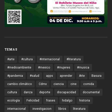
TEMAS
#arte
#cultura
#internacional
#literatura
#medioambiente
#mexico
#mujeres
#musica
#pandemia
#salud
apps
aprender
Arte
Basura
cambio climático
Cdmx
ciencia
cine
comida
cultura
danza
deporte
discapacidad
documental
ecología
Felicidad
frases
hidalgo
historia
internacional
investigacion
libros
literatura