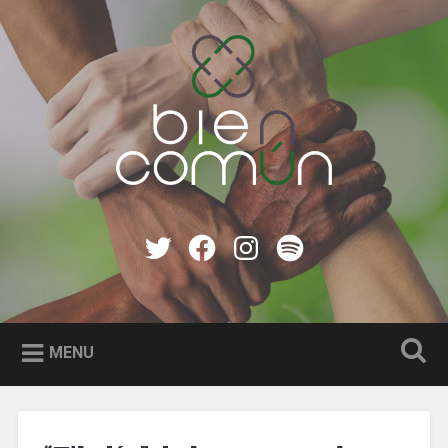
Skip
to
Search
content
Bien Común
Twitter
Facebook
instagram
Spotify
MENU