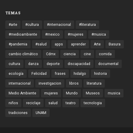
TEMAS
#arte
#cultura
#internacional
#literatura
#medioambiente
#mexico
#mujeres
#musica
#pandemia
#salud
apps
aprender
Arte
Basura
cambio climático
Cdmx
ciencia
cine
comida
cultura
danza
deporte
discapacidad
documental
ecología
Felicidad
frases
hidalgo
historia
internacional
investigacion
libros
literatura
Medio Ambiente
mujeres
Mundo
Museos
musica
niños
reciclaje
salud
teatro
tecnologia
tradiciones
UNAM