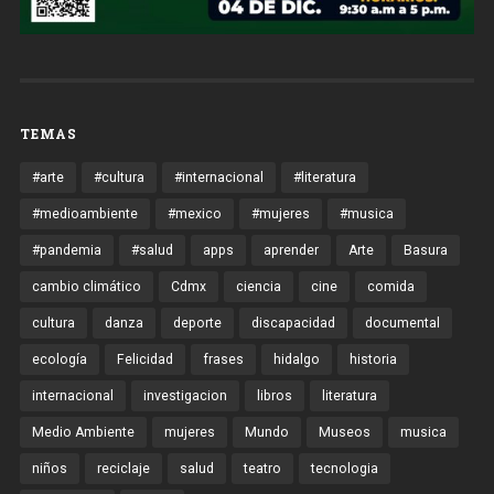
TEMAS
#arte
#cultura
#internacional
#literatura
#medioambiente
#mexico
#mujeres
#musica
#pandemia
#salud
apps
aprender
Arte
Basura
cambio climático
Cdmx
ciencia
cine
comida
cultura
danza
deporte
discapacidad
documental
ecología
Felicidad
frases
hidalgo
historia
internacional
investigacion
libros
literatura
Medio Ambiente
mujeres
Mundo
Museos
musica
niños
reciclaje
salud
teatro
tecnologia