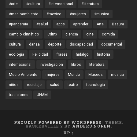
#arte
#cultura
#internacional
#literatura
#medioambiente
#mexico
#mujeres
#musica
#pandemia
#salud
apps
aprender
Arte
Basura
cambio climático
Cdmx
ciencia
cine
comida
cultura
danza
deporte
discapacidad
documental
ecología
Felicidad
frases
hidalgo
historia
internacional
investigacion
libros
literatura
Medio Ambiente
mujeres
Mundo
Museos
musica
niños
reciclaje
salud
teatro
tecnologia
tradiciones
UNAM
PROUDLY POWERED BY WORDPRESS
|
THEME:
BASKERVILLE 2 BY
ANDERS NOREN
.
UP ↑