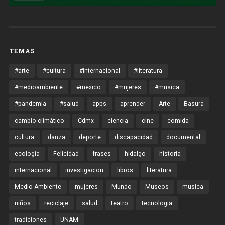
TEMAS
#arte
#cultura
#internacional
#literatura
#medioambiente
#mexico
#mujeres
#musica
#pandemia
#salud
apps
aprender
Arte
Basura
cambio climático
Cdmx
ciencia
cine
comida
cultura
danza
deporte
discapacidad
documental
ecología
Felicidad
frases
hidalgo
historia
internacional
investigacion
libros
literatura
Medio Ambiente
mujeres
Mundo
Museos
musica
niños
reciclaje
salud
teatro
tecnologia
tradiciones
UNAM