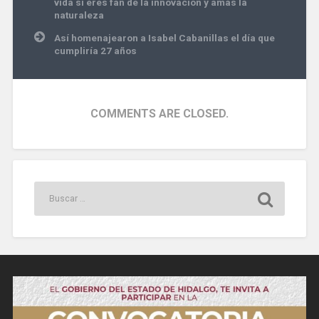
vida si eres fan de la innovación y amas la
entradas
naturaleza
Así homenajearon a Isabel Cabanillas el día que
cumpliría 27 años
COMMENTS ARE CLOSED.