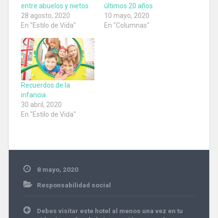
entre abuelos y nietos.
últimos 20 años
28 agosto, 2020
10 mayo, 2020
En "Estilo de Vida"
En "Columnas"
Recuerdos de la
infancia
30 abril, 2020
En "Estilo de Vida"
8 mayo, 2020
Responsabilidad social
Navegación
Debes visitar este hotel al menos una vez en tu
de