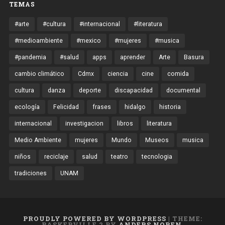
TEMAS
#arte
#cultura
#internacional
#literatura
#medioambiente
#mexico
#mujeres
#musica
#pandemia
#salud
apps
aprender
Arte
Basura
cambio climático
Cdmx
ciencia
cine
comida
cultura
danza
deporte
discapacidad
documental
ecología
Felicidad
frases
hidalgo
historia
internacional
investigacion
libros
literatura
Medio Ambiente
mujeres
Mundo
Museos
musica
niños
reciclaje
salud
teatro
tecnologia
tradiciones
UNAM
PROUDLY POWERED BY WORDPRESS
|
THEME:
BASKERVILLE 2 BY
ANDERS NOREN
.