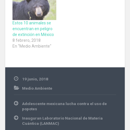
Estos 10 animales se
encuentran en peligro
de extinción en México
8 febrero, 2018
En "Medio Ambiente"
19 junio, 2018
Medio Ambiente
Navegación
Adolescente mexicana lucha contra el uso de
de
popotes
entradas
Inauguran Laboratorio Nacional de Materia
Cuántica (LANMAC)