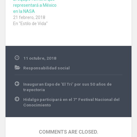
representará a México
en la NASA
21 febrero, 2018
En "Estilo de Vida"
11 octubre, 2018
Responsabilidad social
Navegación
Inauguran Expo de ‘El Tri’ por sus 50 años de
de
trayectoria
entradas
Hidalgo participará en el 7° Festival Nacional del
Conocimiento
COMMENTS ARE CLOSED.