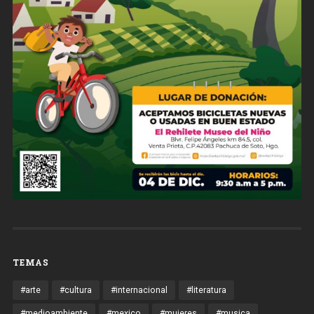
TEMAS
#arte
#cultura
#internacional
#literatura
#medioambiente
#mexico
#mujeres
#musica