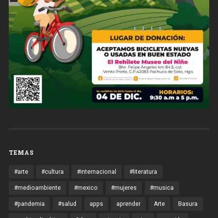
TEMAS
#arte
#cultura
#internacional
#literatura
#medioambiente
#mexico
#mujeres
#musica
#pandemia
#salud
apps
aprender
Arte
Basura