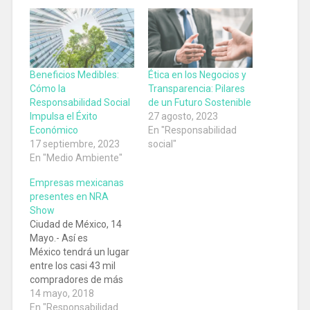
Beneficios Medibles:
Ética en los Negocios y
Cómo la
Transparencia: Pilares
Responsabilidad Social
de un Futuro Sostenible
Impulsa el Éxito
27 agosto, 2023
Económico
En "Responsabilidad
17 septiembre, 2023
social"
En "Medio Ambiente"
Empresas mexicanas
presentes en NRA
Show
Ciudad de México, 14
Mayo.- Así es
México tendrá un lugar
entre los casi 43 mil
compradores de más
de 100 países estará
14 mayo, 2018
presente en el National
En "Responsabilidad