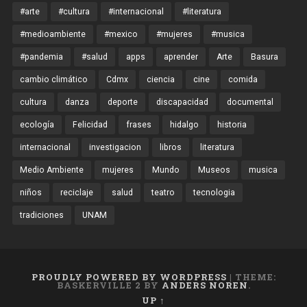
#arte
#cultura
#internacional
#literatura
#medioambiente
#mexico
#mujeres
#musica
#pandemia
#salud
apps
aprender
Arte
Basura
cambio climático
Cdmx
ciencia
cine
comida
cultura
danza
deporte
discapacidad
documental
ecología
Felicidad
frases
hidalgo
historia
internacional
investigacion
libros
literatura
Medio Ambiente
mujeres
Mundo
Museos
musica
niños
reciclaje
salud
teatro
tecnologia
tradiciones
UNAM
PROUDLY POWERED BY WORDPRESS
|
THEME:
BASKERVILLE 2 BY
ANDERS NOREN
.
UP ↑