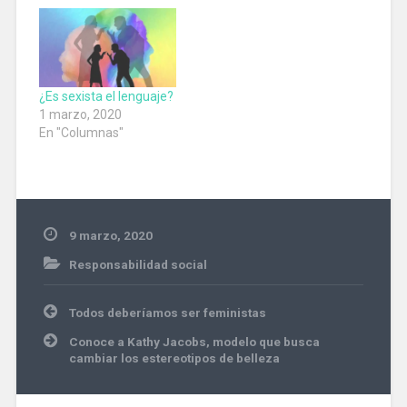
¿Es sexista el lenguaje?
1 marzo, 2020
En "Columnas"
9 marzo, 2020
Responsabilidad social
feminismo
Navegación
Todos deberíamos ser feministas
de
entradas
Conoce a Kathy Jacobs, modelo que busca
cambiar los estereotipos de belleza