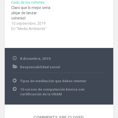
ruido de los cohetes
Claro que lo mejor sería
¡dejar de lanzar
cohetes!
10 septiembre, 2019
En "Medio Ambiente"
8 diciembre, 2019
Responsabilidad social
seguridad
Navegación
Tipos de meditación que debes intentar
de
entradas
10 cursos de computación básica con
certificación de la UNAM
COMMENTS ARE CLOSED.