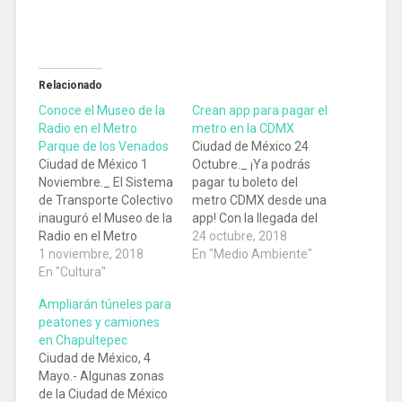
Relacionado
Conoce el Museo de la
Crean app para pagar el
Radio en el Metro
metro en la CDMX
Parque de los Venados
Ciudad de México 24
Ciudad de México 1
Octubre._ ¡Ya podrás
Noviembre._ El Sistema
pagar tu boleto del
de Transporte Colectivo
metro CDMX desde una
inauguró el Museo de la
app! Con la llegada del
Radio en el Metro
nuevo Gobierno tanto
24 octubre, 2018
Parque de los
1 noviembre, 2018
federal como local, se
En "Medio Ambiente"
Venados de la Línea 12,
En "Cultura"
espera que el Metro de
para rendir un
la Ciudad de México
Ampliarán túneles para
homenaje a este medio
entre en una etapa de
peatones y camiones
de comunicación que
remodelación general,
en Chapultepec
“siempre ha contribuido
gracias al Plan
Ciudad de México, 4
a la integración
Maestro que ha sido
Mayo.- Algunas zonas
nacional, a fortalecer
elaborado con…
de la Ciudad de México
nuestra identidad y ha