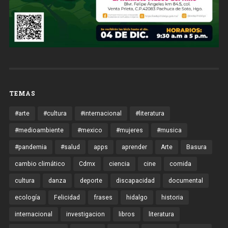
TEMAS
#arte
#cultura
#internacional
#literatura
#medioambiente
#mexico
#mujeres
#musica
#pandemia
#salud
apps
aprender
Arte
Basura
cambio climático
Cdmx
ciencia
cine
comida
cultura
danza
deporte
discapacidad
documental
ecología
Felicidad
frases
hidalgo
historia
internacional
investigacion
libros
literatura