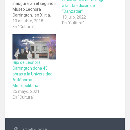
inaugurarán el segundo
a la 5ta edición de
Museo Leonora
“Danzatlán”
Carrington, en Xilitla,
18 julio, 2022
San Luis Potosí, mujer
10 octubre, 2018
En "Cultura"
pintora, escritora y
En "Cultura"
escultora surrealista.
Carrington tuvo un lazo
especial con el lugar
donde abrirán las
puertas al público para
admirar de sus obrar
Hijo de Leonora
más representativas
Carrington dona 45
podrás disfrutar desde
obras a la Universidad
literatura, pintura,
Autónoma
escultura, grabado,…
Metropolitana
25 mayo, 2021
En "Cultura"
17 julio, 2018