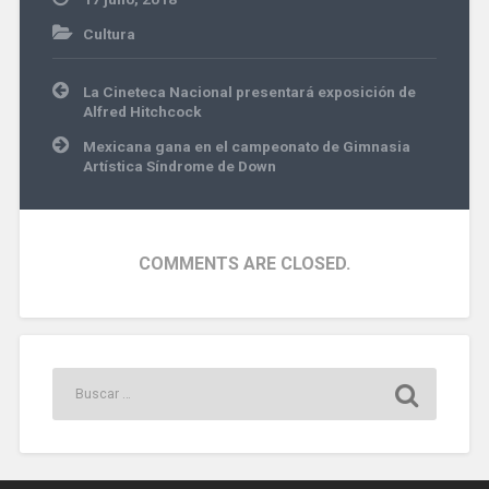
Cultura
Navegación
La Cineteca Nacional presentará exposición de
de
Alfred Hitchcock
entradas
Mexicana gana en el campeonato de Gimnasia
Artística Síndrome de Down
COMMENTS ARE CLOSED.