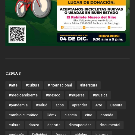
TEMAS
#arte
#cultura
#internacional
#literatura
#medioambiente
#mexico
#mujeres
#musica
#pandemia
#salud
apps
aprender
Arte
Basura
cambio climático
Cdmx
ciencia
cine
comida
cultura
danza
deporte
discapacidad
documental