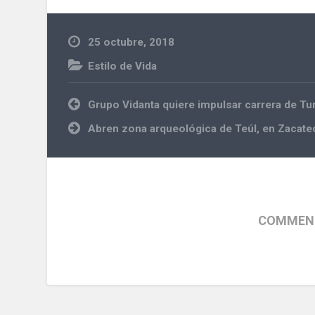
25 octubre, 2018
Estilo de Vida
comida
Navegación
Grupo Vidanta quiere impulsar carrera de T
de
entradas
Abren zona arqueológica de Teúl, en Zacate
COMMENT