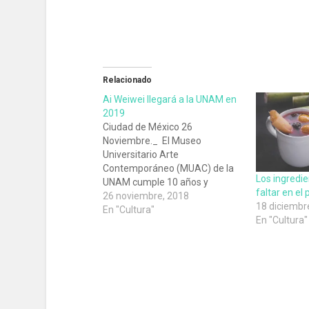
Relacionado
Ai Weiwei llegará a la UNAM en
2019
Ciudad de México 26
Noviembre._ El Museo
Universitario Arte
Contemporáneo (MUAC) de la
Los ingredi
UNAM cumple 10 años y
faltar en el
celebrará de la mejor manera el
26 noviembre, 2018
18 diciembr
recinto se ha dado a la tarea de
En "Cultura"
En "Cultura"
ofrecer a sus visitantes una
serie de actividades, entre ellas
la exposición de uno de los
artistas chinos más
internacionales y críticos…