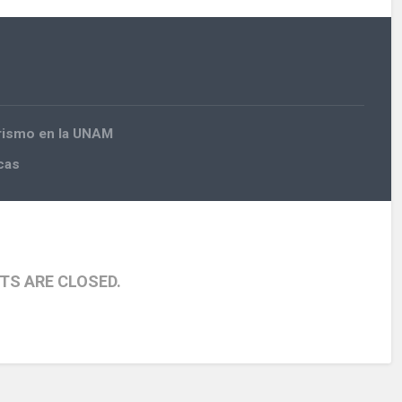
urismo en la UNAM
cas
S ARE CLOSED.