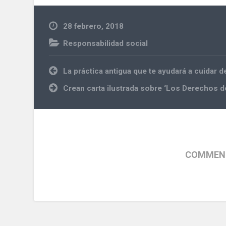
28 febrero, 2018
Responsabilidad social
Navegación
La práctica antigua que te ayudará a cuidar 
de
entradas
Crean carta ilustrada sobre ‘Los Derechos d
COMMENT