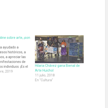
line sobre arte, ¡son
ha ayudado a
sos históricos, a
nos, a apreciar las
anifestaciones de
Hilaria Chávez gana Bienal de
s individuos. ¡Es el
Arte Huichol
 crear!
re, 2019
11 julio, 2018
En "Cultura"