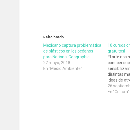
Relacionado
Mexicano captura problemática
10 cursos on
de plásticos en los océanos
gratuitos!
para National Geographic
El arte nos 
22 mayo, 2018
conocer suce
En "Medio Ambiente"
sensibilizar
distintas m
ideas de otro
momento de
26 septiemb
En "Cultura"