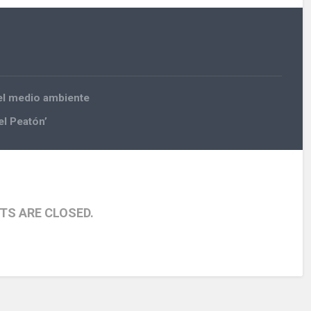
del medio ambiente
el Peatón’
S ARE CLOSED.