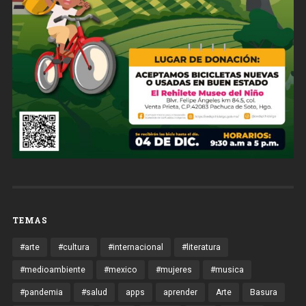
TEMAS
#arte
#cultura
#internacional
#literatura
#medioambiente
#mexico
#mujeres
#musica
#pandemia
#salud
apps
aprender
Arte
Basura