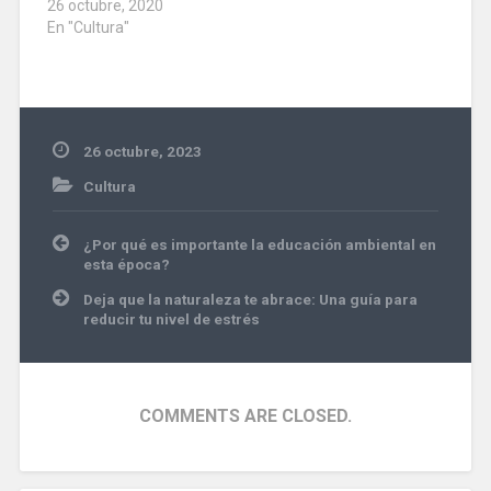
26 octubre, 2020
En "Cultura"
26 octubre, 2023
Cultura
Navegación
¿Por qué es importante la educación ambiental en
de
esta época?
entradas
Deja que la naturaleza te abrace: Una guía para
reducir tu nivel de estrés
COMMENTS ARE CLOSED.