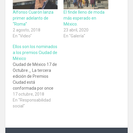
Alfonso Cuarón lanza
El finde lleno de moda
primer adelanto de
más esperado en
“Roma”
México.
2 agosto, 2018
23 abril, 2020
En "Video"
En "Galería"
Ellos son los nominados
a los premios Ciudad de
México
Ciudad de México 17 de
Octubre._ La tercera
edición de Premios
Ciudad está
conformada por once
categorías en
17 octubre, 2018
competencia que
En "Responsabilidad
buscan reconocer
social"
proyectos de arte,
cultura y
entretenimiento.
Acción Ciudadana