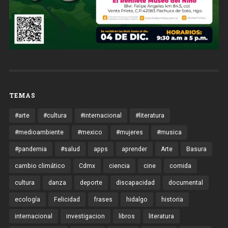
TEMAS
#arte
#cultura
#internacional
#literatura
#medioambiente
#mexico
#mujeres
#musica
#pandemia
#salud
apps
aprender
Arte
Basura
cambio climático
Cdmx
ciencia
cine
comida
cultura
danza
deporte
discapacidad
documental
ecología
Felicidad
frases
hidalgo
historia
internacional
investigacion
libros
literatura