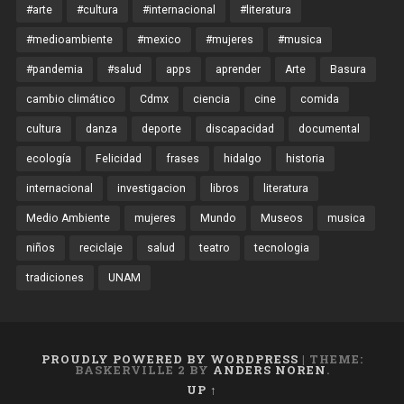
#arte
#cultura
#internacional
#literatura
#medioambiente
#mexico
#mujeres
#musica
#pandemia
#salud
apps
aprender
Arte
Basura
cambio climático
Cdmx
ciencia
cine
comida
cultura
danza
deporte
discapacidad
documental
ecología
Felicidad
frases
hidalgo
historia
internacional
investigacion
libros
literatura
Medio Ambiente
mujeres
Mundo
Museos
musica
niños
reciclaje
salud
teatro
tecnologia
tradiciones
UNAM
PROUDLY POWERED BY WORDPRESS
|
THEME:
BASKERVILLE 2 BY
ANDERS NOREN
.
UP ↑