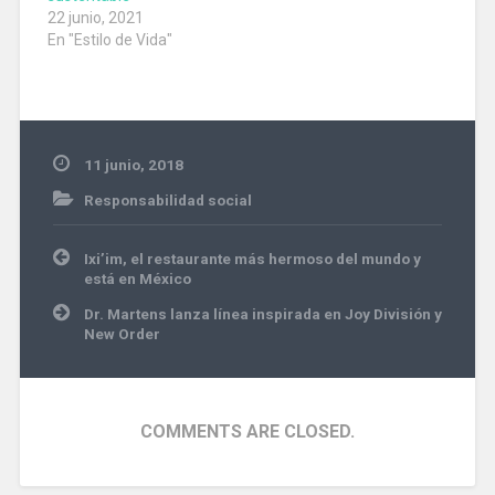
22 junio, 2021
En "Estilo de Vida"
11 junio, 2018
Responsabilidad social
Navegación
Ixi’im, el restaurante más hermoso del mundo y
de
está en México
entradas
Dr. Martens lanza línea inspirada en Joy División y
New Order
COMMENTS ARE CLOSED.