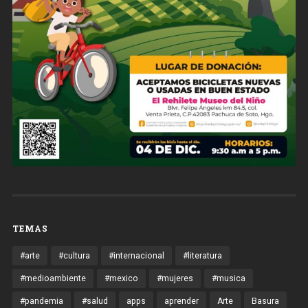
TEMAS
#arte
#cultura
#internacional
#literatura
#medioambiente
#mexico
#mujeres
#musica
#pandemia
#salud
apps
aprender
Arte
Basura