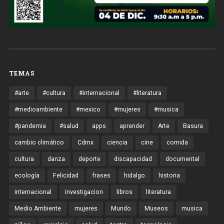
TEMAS
#arte
#cultura
#internacional
#literatura
#medioambiente
#mexico
#mujeres
#musica
#pandemia
#salud
apps
aprender
Arte
Basura
cambio climático
Cdmx
ciencia
cine
comida
cultura
danza
deporte
discapacidad
documental
ecología
Felicidad
frases
hidalgo
historia
internacional
investigacion
libros
literatura
Medio Ambiente
mujeres
Mundo
Museos
musica