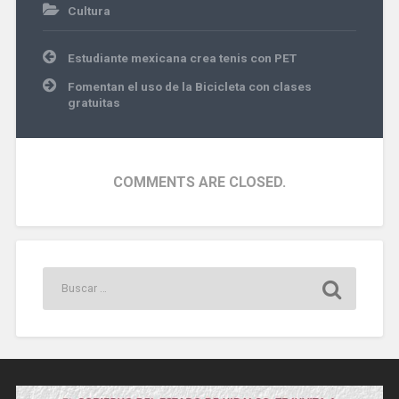
Cultura
Navegación
Estudiante mexicana crea tenis con PET
de
entradas
Fomentan el uso de la Bicicleta con clases
gratuitas
COMMENTS ARE CLOSED.