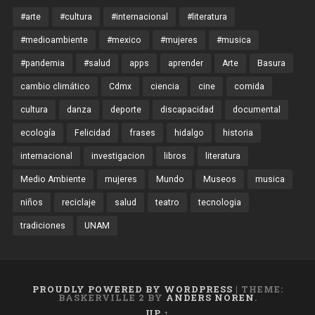
#arte
#cultura
#internacional
#literatura
#medioambiente
#mexico
#mujeres
#musica
#pandemia
#salud
apps
aprender
Arte
Basura
cambio climático
Cdmx
ciencia
cine
comida
cultura
danza
deporte
discapacidad
documental
ecología
Felicidad
frases
hidalgo
historia
internacional
investigacion
libros
literatura
Medio Ambiente
mujeres
Mundo
Museos
musica
niños
reciclaje
salud
teatro
tecnologia
tradiciones
UNAM
PROUDLY POWERED BY WORDPRESS
|
THEME:
BASKERVILLE 2 BY
ANDERS NOREN
.
UP ↑