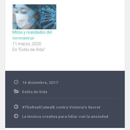
Mitos y realidades del
coronavirus
11 marzo, 2020
En "Estilo de Vida"
14 diciembre, 2017
Estilo de Vida
Navegación
#TheRealCatwalk contra Victoria’s Secret
de
entradas
La técnica creativa para lidiar con la ansiedad