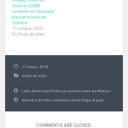
Hidalgo, Veracruz,
Sonora y CDMX
compiten en Olimpiada
Iberoamericana de
Química
11 octubre, 2022
En "Estilo de Vida"
17 mayo, 2018
Estilo de Vida
Navegación
Latin American Pride por primera vez en México
de
entradas
Muestra de foto contemporánea llega al país
COMMENTS ARE CLOSED.