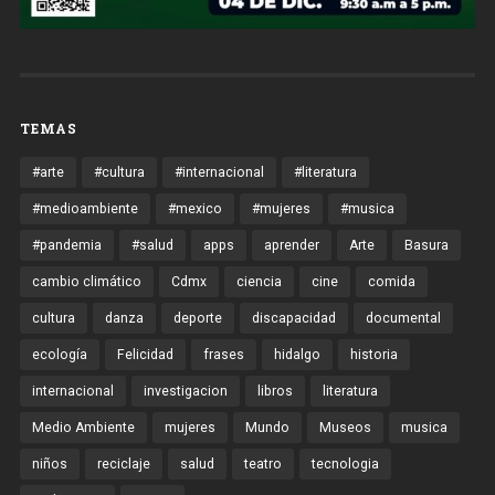
TEMAS
#arte
#cultura
#internacional
#literatura
#medioambiente
#mexico
#mujeres
#musica
#pandemia
#salud
apps
aprender
Arte
Basura
cambio climático
Cdmx
ciencia
cine
comida
cultura
danza
deporte
discapacidad
documental
ecología
Felicidad
frases
hidalgo
historia
internacional
investigacion
libros
literatura
Medio Ambiente
mujeres
Mundo
Museos
musica
niños
reciclaje
salud
teatro
tecnologia