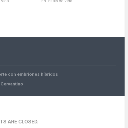
e Vida"
En "Estilo de Vida"
norte con embriones híbridos
l Cervantino
S ARE CLOSED.