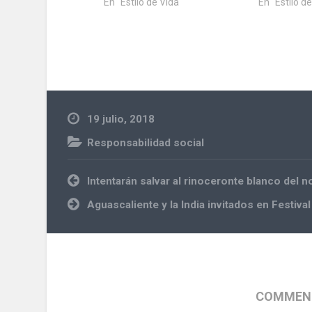
En "Estilo de Vida"
En "Estilo d
19 julio, 2018
Responsabilidad social
Navegación
Intentarán salvar al rinoceronte blanco del 
de
entradas
Aguascaliente y la India invitados en Festiva
COMMENT